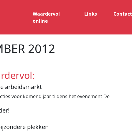
Waardervol
Links
Contac
online
MBER 2012
rdervol:
le arbeidsmarkt
ties voor komend jaar tijdens het evenement De
der!
ijzondere plekken