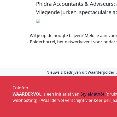
Phidra Accountants & Adviseurs: 
Vliegende jurken, spectaculaire 
Wil je op de hoogte blijven? Meld je aan voo
Polderborrel, het netwerkevent voor onder
Nieuws & bedrijven uit Waarderpolder
Colofon
WAARDERVOL
is een initiatief van
StyleMathôt
(druk
webhosting)
•
Waardervol verschijnt vier keer per ja