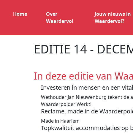
Home
Over
Jouw nieuws in
Waardervol
Waardervol?
EDITIE 14 - DECE
In deze editie van Waa
Investeren in mensen en een vita
Wethouder Jan Nieuwenburg tekent de ac
Waarderpolder Werkt!
Reclame, made in de Waarderpol
Made in Haarlem
Topkwaliteit accommodaties op b