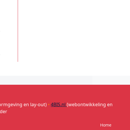
ormgeving en lay-out)
•
4BIS.nl
(webontwikkeling en
lder
Home