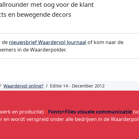
allrounder met oog voor de klant
acts en bewegende decors
r de
nieuwsbrief Waardervol Journaal
of kom naar de
nemers in de Waarderpolder.
/
Waardervol online?
/
Editie 14 - December 2012
werk en productie)
•
Fonts+Files visuele communicatie
(v
ar en wordt verspreid onder alle bedrijven in de Waarderpo