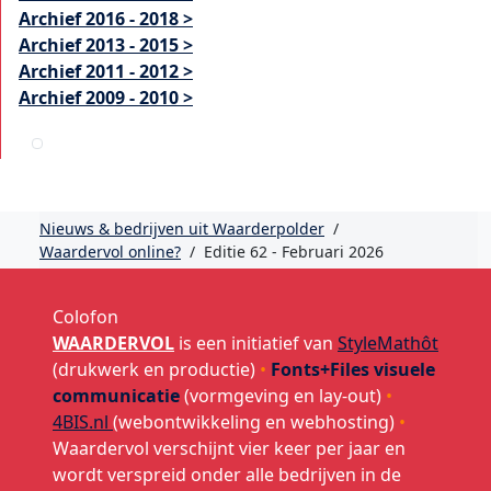
Archief 2016 - 2018 >
Archief 2013 - 2015 >
Archief 2011 - 2012 >
Archief 2009 - 2010 >
Nieuws & bedrijven uit Waarderpolder
/
Waardervol online?
/
Editie 62 - Februari 2026
Colofon
WAARDERVOL
is een initiatief van
StyleMathôt
(drukwerk en productie)
•
Fonts+Files visuele
communicatie
(vormgeving en lay-out)
•
4BIS.nl
(webontwikkeling en webhosting)
•
Waardervol verschijnt vier keer per jaar en
wordt verspreid onder alle bedrijven in de