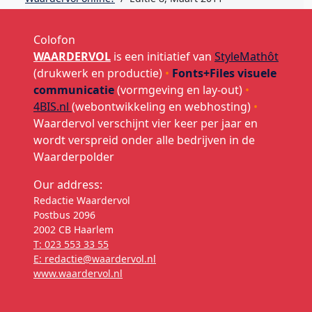
Colofon
WAARDERVOL
is een initiatief van
StyleMathôt
(drukwerk en productie)
•
Fonts+Files visuele
communicatie
(vormgeving en lay-out)
•
4BIS.nl
(webontwikkeling en webhosting)
•
Waardervol verschijnt vier keer per jaar en
wordt verspreid onder alle bedrijven in de
Waarderpolder
Our address:
Redactie Waardervol
Postbus 2096
2002 CB Haarlem
T: 023 553 33 55
E: redactie@waardervol.nl
www.waardervol.nl