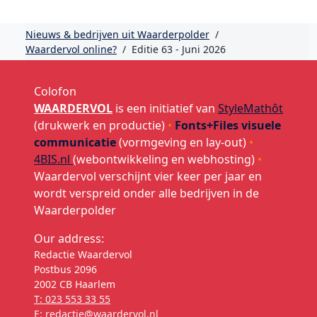
Nieuws & bedrijven uit Waarderpolder
/
Waardervol online?
/
Editie 63 - Juni 2026
Colofon
WAARDERVOL
is een initiatief van
StyleMathôt
(drukwerk en productie)
•
Fonts+Files visuele
communicatie
(vormgeving en lay-out)
•
4BIS.nl
(webontwikkeling en webhosting)
•
Waardervol verschijnt vier keer per jaar en
wordt verspreid onder alle bedrijven in de
Waarderpolder
Our address:
Redactie Waardervol
Postbus 2096
2002 CB Haarlem
T: 023 553 33 55
E: redactie@waardervol.nl