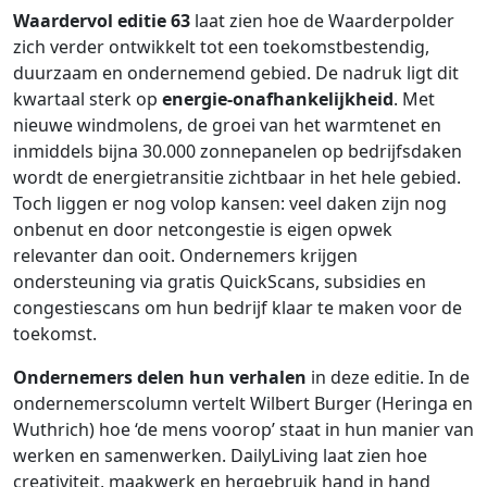
Waardervol editie 63
laat zien hoe de Waarderpolder
zich verder ontwikkelt tot een toekomstbestendig,
duurzaam en ondernemend gebied. De nadruk ligt dit
kwartaal sterk op
energie‑onafhankelijkheid
. Met
nieuwe windmolens, de groei van het warmtenet en
inmiddels bijna 30.000 zonnepanelen op bedrijfsdaken
wordt de energietransitie zichtbaar in het hele gebied.
Toch liggen er nog volop kansen: veel daken zijn nog
onbenut en door netcongestie is eigen opwek
relevanter dan ooit. Ondernemers krijgen
ondersteuning via gratis QuickScans, subsidies en
congestiescans om hun bedrijf klaar te maken voor de
toekomst.
Ondernemers delen hun verhalen
in deze editie. In de
ondernemerscolumn vertelt Wilbert Burger (Heringa en
Wuthrich) hoe ‘de mens voorop’ staat in hun manier van
werken en samenwerken. DailyLiving laat zien hoe
creativiteit, maakwerk en hergebruik hand in hand