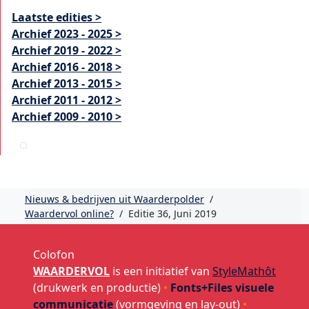
Laatste edities >
Archief 2023 - 2025 >
Archief 2019 - 2022 >
Archief 2016 - 2018 >
Archief 2013 - 2015 >
Archief 2011 - 2012 >
Archief 2009 - 2010 >
Nieuws & bedrijven uit Waarderpolder
/
Waardervol online?
/
Editie 36, Juni 2019
Colofon
WAARDERVOL
is een initiatief van
StyleMathôt
(drukwerk en productie)
•
Fonts+Files visuele
communicatie
(vormgeving en lay-out)
•