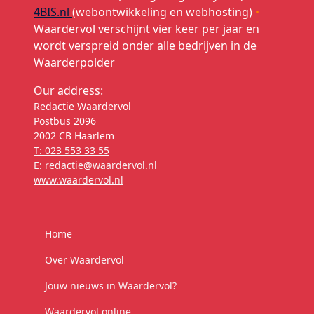
4BIS.nl
(webontwikkeling en webhosting)
•
Waardervol verschijnt vier keer per jaar en
wordt verspreid onder alle bedrijven in de
Waarderpolder
Our address:
Redactie Waardervol
Postbus 2096
2002 CB Haarlem
T: 023 553 33 55
E: redactie@waardervol.nl
www.waardervol.nl
Home
Over Waardervol
Jouw nieuws in Waardervol?
Waardervol online